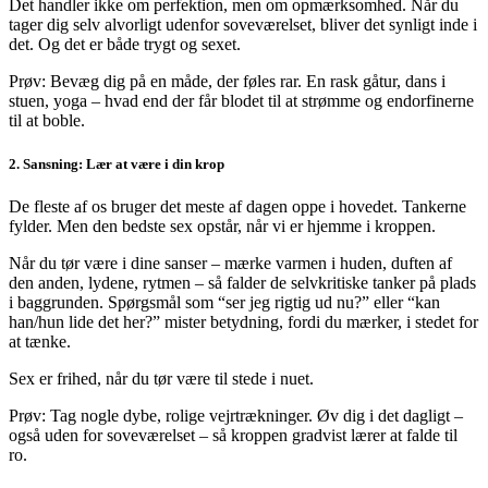
Det handler ikke om perfektion, men om opmærksomhed. Når du
tager dig selv alvorligt udenfor soveværelset, bliver det synligt inde i
det. Og det er både trygt og sexet.
Prøv: Bevæg dig på en måde, der føles rar. En rask gåtur, dans i
stuen, yoga – hvad end der får blodet til at strømme og endorfinerne
til at boble.
2. Sansning: Lær at være i din krop
De fleste af os bruger det meste af dagen oppe i hovedet. Tankerne
fylder. Men den bedste sex opstår, når vi er hjemme i kroppen.
Når du tør være i dine sanser – mærke varmen i huden, duften af
den anden, lydene, rytmen – så falder de selvkritiske tanker på plads
i baggrunden. Spørgsmål som “ser jeg rigtig ud nu?” eller “kan
han/hun lide det her?” mister betydning, fordi du mærker, i stedet for
at tænke.
Sex er frihed, når du tør være til stede i nuet.
Prøv: Tag nogle dybe, rolige vejrtrækninger. Øv dig i det dagligt –
også uden for soveværelset – så kroppen gradvist lærer at falde til
ro.