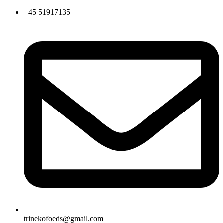
Videre
+45 51917135
til
indhold
trinekofoeds@gmail.com