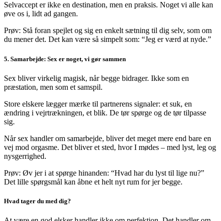
Selvaccept er ikke en destination, men en praksis. Noget vi alle kan
øve os i, lidt ad gangen.
Prøv: Stå foran spejlet og sig en enkelt sætning til dig selv, som om
du mener det. Det kan være så simpelt som: “Jeg er værd at nyde.”
5. Samarbejde: Sex er noget, vi gør sammen
Sex bliver virkelig magisk, når begge bidrager. Ikke som en
præstation, men som et samspil.
Store elskere lægger mærke til partnerens signaler: et suk, en
ændring i vejrtrækningen, et blik. De tør spørge og de tør tilpasse
sig.
Når sex handler om samarbejde, bliver det meget mere end bare en
vej mod orgasme. Det bliver et sted, hvor I mødes – med lyst, leg og
nysgerrighed.
Prøv: Øv jer i at spørge hinanden: “Hvad har du lyst til lige nu?”
Det lille spørgsmål kan åbne et helt nyt rum for jer begge.
Hvad tager du med dig?
At være en god elsker handler ikke om perfektion. Det handler om