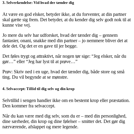
3. Selverkendelse: Vid hvad der tænder dig
At være en god elsker, betyder ikke, at du forventer, at din partner
skal gætte sig frem. Det betyder, at du kender dig selv godt nok til at
kunne vise vej.
Jo mere du selv har udforsket, hvad der tænder dig – gennem
fantasier, onani, snakke med din partner – jo nemmere bliver det at
dele det. Og det er en gave til jer begge.
Det føles trygt og attraktivt, når nogen tør sige: “Jeg elsker, når du
gør…” eller “Jeg har lyst til at prøve…”
Prøv: Skriv ned i en uge, hvad der tænder dig, både store og små
ting. Du vil begynde at se mønstre.
4. Selvaccept: Tillid til dig selv og din krop
Selvtillid i sengen handler ikke om en bestemt krop eller præstation.
Den kommer fra selvaccept.
Når du kan være med dig selv, som du er – med din personlighed,
dine særheder, din krop og dine følelser – smitter det. Det gør dig
nærværende, afslappet og mere legende.