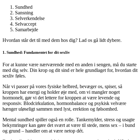
Sundhed
Sansning
Selverkendelse
Selvaccept
Samarbejde
Hvordan står det til med dem hos dig? Lad os gå lidt dybere.
1. Sundhed: Fundamentet for dit sexliv
For at kunne være nærværende med en anden i sengen, må du starte
med dig selv. Din krop og dit sind er hele grundlaget for, hvordan dit
sexliv føles.
Når vi passer på vores fysiske helbred, bevæger os, spiser, så
kroppen har energi og holder øje med, om vi mangler noget
hormonelt, gør vi det lettere for kroppen at være levende og
responsiv. Blodcirkulation, hormonbalance og psykisk velvære
hænger uløseligt sammen med lyst, erektion og følsomhed.
Mental sundhed spiller også en rolle. Tankemylder, stress og usagte
bekymringer kan gøre det svært at være til stede, mens sex – i bund
og grund – handler om at være netop dét.