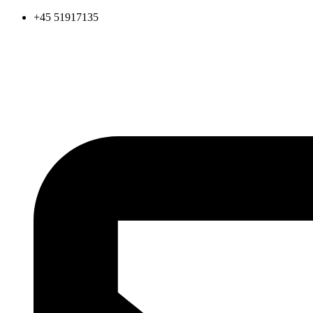
Videre
+45 51917135
til
indhold