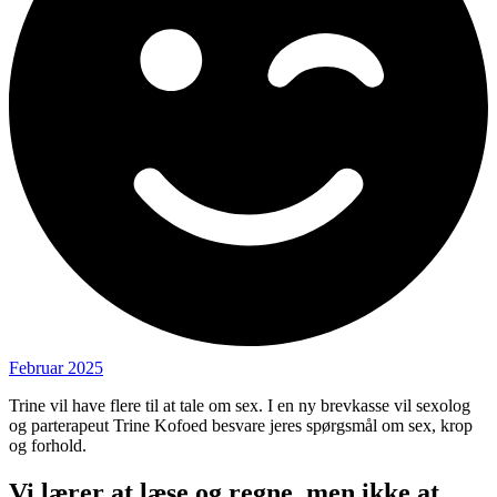
Februar 2025
Trine vil have flere til at tale om sex. I en ny brevkasse vil sexolog
og parterapeut Trine Kofoed besvare jeres spørgsmål om sex, krop
og forhold.
Vi lærer at læse og regne, men ikke at