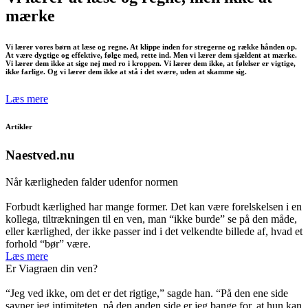
mærke
Vi lærer vores børn at læse og regne. At klippe inden for stregerne og række hånden op.
At være dygtige og effektive, følge med, rette ind. Men vi lærer dem sjældent at mærke.
Vi lærer dem ikke at sige nej med ro i kroppen. Vi lærer dem ikke, at følelser er vigtige,
ikke farlige. Og vi lærer dem ikke at stå i det svære, uden at skamme sig.
Læs mere
Artikler
Naestved.nu
Når kærligheden falder udenfor normen
Forbudt kærlighed har mange former. Det kan være forelskelsen i en
kollega, tiltrækningen til en ven, man “ikke burde” se på den måde,
eller kærlighed, der ikke passer ind i det velkendte billede af, hvad et
forhold “bør” være.
Læs mere
Er Viagraen din ven?
“Jeg ved ikke, om det er det rigtige,” sagde han. “På den ene side
savner jeg intimiteten, på den anden side er jeg bange for, at hun kan