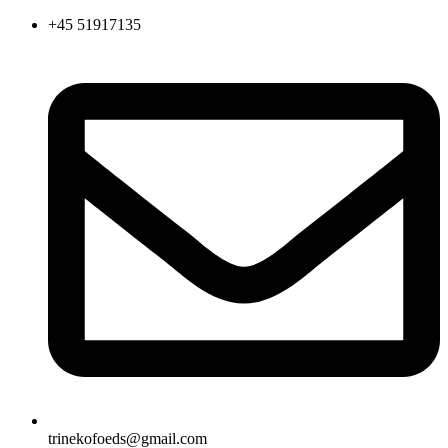
Videre
+45 51917135
til
indhold
trinekofoeds@gmail.com