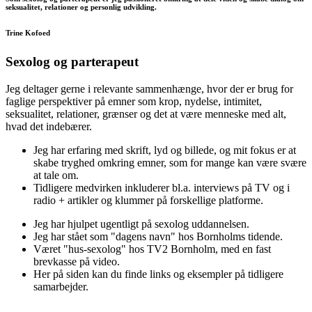
seksualitet, relationer og personlig udvikling.
Trine Kofoed
Sexolog og parterapeut
Jeg deltager gerne i relevante sammenhænge, hvor der er brug for
faglige perspektiver på emner som krop, nydelse, intimitet,
seksualitet, relationer, grænser og det at være menneske med alt,
hvad det indebærer.
Jeg har erfaring med skrift, lyd og billede, og mit fokus er at
skabe tryghed omkring emner, som for mange kan være svære
at tale om.
Tidligere medvirken inkluderer bl.a. interviews på TV og i
radio + artikler og klummer på forskellige platforme.
Jeg har hjulpet ugentligt på sexolog uddannelsen.
Jeg har stået som "dagens navn" hos Bornholms tidende.
Været "hus-sexolog" hos TV2 Bornholm, med en fast
brevkasse på video.
Her på siden kan du finde links og eksempler på tidligere
samarbejder.