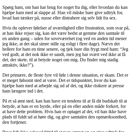
Spørg ham, om han har brug for noget fra dig, eller hvordan du kan
hjælpe ham med at slappe af. Han vil måske bare give udtryk for,
hvad han tænker på, nusse eller distrahere sig selv lidt fra sex.
Hvis du oplever følelser af uværdighed eller frustration, som svar på,
at han ikke rejser sig, kan det være bedst at gemme den samtale til
en anden gang – uden for soveværelset (og ved en anden tid mener
jeg ikke, at det skal simre stille og roligt i flere dage). Nævn det
hellere for ham en time senere, og tjek bare din frygt med ham: “Jeg
ved godt, at det nok ikke er sandt, men jeg har svært ved ikke at få
det, der skete, til at betyde noget om mig. Du finder mig stadig
attraktiv, ikke?”).
Det primære, de fleste fyre vil føle i denne situation, er skam. Det er
et meget følsomt sted at være. Det er tidspunktet, hvor du kan
hjælpe ham med at arbejde sig ud af det, og ikke risikere at presse
ham længere ind i det.
På et så ømt sted, kan han have en tendens til at få dit budskab til at
betyde, at han er en byrde, eller på en eller anden måde forkert, for
at have dette problem. Hvis han er optaget af det, vil han ikke have
plads til fuldt ud at høre dig, og give samtalen den opmærksomhed,
den fortjener.