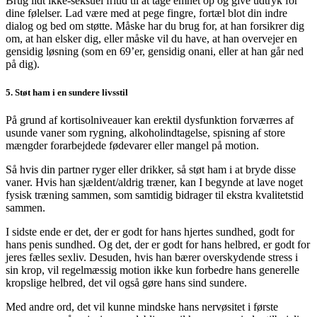
Brug lidt ikke-seksuel fritid til at tage emnet op og give udtryk for
dine følelser. Lad være med at pege fingre, fortæl blot din indre
dialog og bed om støtte. Måske har du brug for, at han forsikrer dig
om, at han elsker dig, eller måske vil du have, at han overvejer en
gensidig løsning (som en 69’er, gensidig onani, eller at han går ned
på dig).
5. Støt ham i en sundere livsstil
På grund af kortisolniveauer kan erektil dysfunktion forværres af
usunde vaner som rygning, alkoholindtagelse, spisning af store
mængder forarbejdede fødevarer eller mangel på motion.
Så hvis din partner ryger eller drikker, så støt ham i at bryde disse
vaner. Hvis han sjældent/aldrig træner, kan I begynde at lave noget
fysisk træning sammen, som samtidig bidrager til ekstra kvalitetstid
sammen.
I sidste ende er det, der er godt for hans hjertes sundhed, godt for
hans penis sundhed. Og det, der er godt for hans helbred, er godt for
jeres fælles sexliv. Desuden, hvis han bærer overskydende stress i
sin krop, vil regelmæssig motion ikke kun forbedre hans generelle
kropslige helbred, det vil også gøre hans sind sundere.
Med andre ord, det vil kunne mindske hans nervøsitet i første