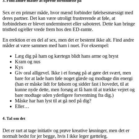
3. Find andre måder at oprette forbindelse på
Sex er en primær måde, hvor mænd forbinder følelsesmæssigt med
deres partner. Det kan være utroligt frustrerende at føle, at
forbindelsen er blevet undermineret eller saboteret. Dette kan bringe
tristhed og/eller vrede frem hos den ED-ramte.
En erektion er en del af sex, men det er bestemt ikke alt. Find andre
måder at være sammen med ham i nuet. For eksempel:
Læg dig på ham og kærtegn blidt hans arme og bryst
Kram og nus
Kys
Giv oral alligevel. Ikke i et forsøg på at gøre det svært, men
bare for at lade ham føle noget glæde og modtage din energi
(han er måske lidt for følsom og sidder fast i hovedet, til at
kunne nyde dette, men forsøg at få ham til at trække vejret og
bare modtage uden yderligere forventning fra dig.)
Måske har han lyst til at gå ned på dig?
Eller…
4. Tal om det
Det er rart at tage initiativ og prøve kreative løsninger, men det er
normalt bedst for jer begge, hvis I ikke leger gætteleg.