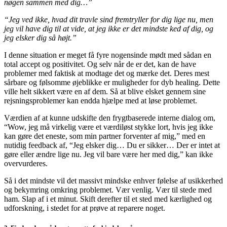
nøgen sammen med dig…”
“Jeg ved ikke, hvad dit travle sind fremtryller for dig lige nu, men
jeg vil have dig til at vide, at jeg ikke er det mindste ked af dig, og
jeg elsker dig så højt.”
I denne situation er meget få fyre nogensinde mødt med sådan en
total accept og positivitet. Og selv når de er det, kan de have
problemer med faktisk at modtage det og mærke det. Deres mest
sårbare og følsomme øjeblikke er muligheder for dyb healing. Dette
ville helt sikkert være en af ​​dem. Så at blive elsket gennem sine
rejsningsproblemer kan endda hjælpe med at løse problemet.
Værdien af ​​at kunne udskifte den frygtbaserede interne dialog om,
“Wow, jeg må virkelig være et værdiløst stykke lort, hvis jeg ikke
kan gøre det eneste, som min partner forventer af mig,” med en
nutidig feedback af, “Jeg elsker dig… Du er sikker… Der er intet at
gøre eller ændre lige nu. Jeg vil bare være her med dig,” kan ikke
overvurderes.
Så i det mindste vil det massivt mindske enhver følelse af usikkerhed
og bekymring omkring problemet. Vær venlig. Vær til stede med
ham. Slap af i et minut. Skift derefter til et sted med kærlighed og
udforskning, i stedet for at prøve at reparere noget.