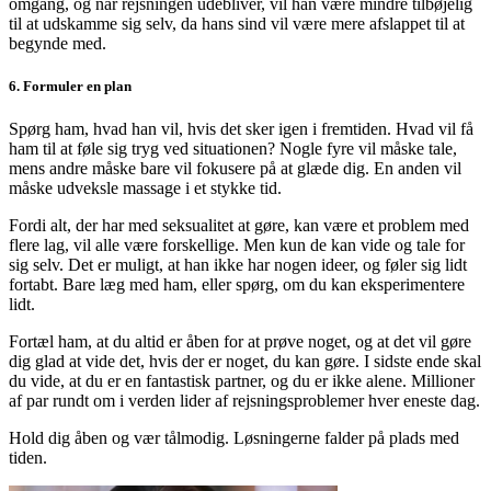
omgang, og når rejsningen udebliver, vil han være mindre tilbøjelig
til at udskamme sig selv, da hans sind vil være mere afslappet til at
begynde med.
6. Formuler en plan
Spørg ham, hvad han vil, hvis det sker igen i fremtiden. Hvad vil få
ham til at føle sig tryg ved situationen? Nogle fyre vil måske tale,
mens andre måske bare vil fokusere på at glæde dig. En anden vil
måske udveksle massage i et stykke tid.
Fordi alt, der har med seksualitet at gøre, kan være et problem med
flere lag, vil alle være forskellige. Men kun de kan vide og tale for
sig selv. Det er muligt, at han ikke har nogen ideer, og føler sig lidt
fortabt. Bare læg med ham, eller spørg, om du kan eksperimentere
lidt.
Fortæl ham, at du altid er åben for at prøve noget, og at det vil gøre
dig glad at vide det, hvis der er noget, du kan gøre. I sidste ende skal
du vide, at du er en fantastisk partner, og du er ikke alene. Millioner
af par rundt om i verden lider af rejsningsproblemer hver eneste dag.
Hold dig åben og vær tålmodig. Løsningerne falder på plads med
tiden.