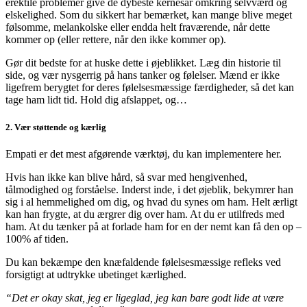
erektile problemer give de dybeste kernesår omkring selvværd og
elskelighed. Som du sikkert har bemærket, kan mange blive meget
følsomme, melankolske eller endda helt fraværende, når dette
kommer op (eller rettere, når den ikke kommer op).
Gør dit bedste for at huske dette i øjeblikket. Læg din historie til
side, og vær nysgerrig på hans tanker og følelser. Mænd er ikke
ligefrem berygtet for deres følelsesmæssige færdigheder, så det kan
tage ham lidt tid. Hold dig afslappet, og…
2. Vær støttende og kærlig
Empati er det mest afgørende værktøj, du kan implementere her.
Hvis han ikke kan blive hård, så svar med hengivenhed,
tålmodighed og forståelse. Inderst inde, i det øjeblik, bekymrer han
sig i al hemmelighed om dig, og hvad du synes om ham. Helt ærligt
kan han frygte, at du ærgrer dig over ham. At du er utilfreds med
ham. At du tænker på at forlade ham for en der nemt kan få den op –
100% af tiden.
Du kan bekæmpe den knæfaldende følelsesmæssige refleks ved
forsigtigt at udtrykke ubetinget kærlighed.
“Det er okay skat, jeg er ligeglad, jeg kan bare godt lide at være