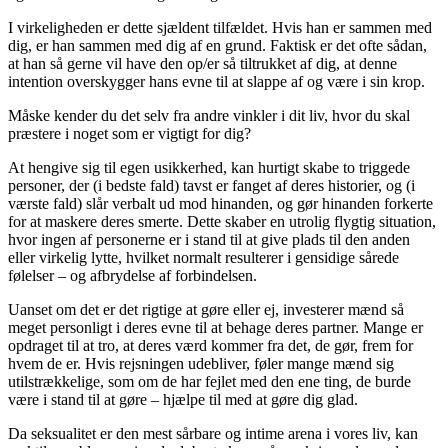
I virkeligheden er dette sjældent tilfældet. Hvis han er sammen med
dig, er han sammen med dig af en grund. Faktisk er det ofte sådan,
at han så gerne vil have den op/er så tiltrukket af dig, at denne
intention overskygger hans evne til at slappe af og være i sin krop.
Måske kender du det selv fra andre vinkler i dit liv, hvor du skal
præstere i noget som er vigtigt for dig?
At hengive sig til egen usikkerhed, kan hurtigt skabe to triggede
personer, der (i bedste fald) tavst er fanget af deres historier, og (i
værste fald) slår verbalt ud mod hinanden, og gør hinanden forkerte
for at maskere deres smerte. Dette skaber en utrolig flygtig situation,
hvor ingen af ​​personerne er i stand til at give plads til den anden
eller virkelig lytte, hvilket normalt resulterer i gensidige sårede
følelser – og afbrydelse af forbindelsen.
Uanset om det er det rigtige at gøre eller ej, investerer mænd så
meget personligt i deres evne til at behage deres partner. Mange er
opdraget til at tro, at deres værd kommer fra det, de gør, frem for
hvem de er. Hvis rejsningen udebliver, føler mange mænd sig
utilstrækkelige, som om de har fejlet med den ene ting, de burde
være i stand til at gøre – hjælpe til med at gøre dig glad.
Da seksualitet er den mest sårbare og intime arena i vores liv, kan