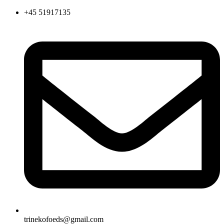
Videre
+45 51917135
til
indhold
trinekofoeds@gmail.com