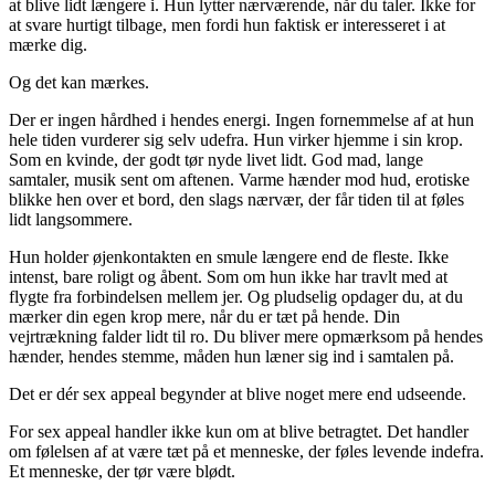
at blive lidt længere i. Hun lytter nærværende, når du taler. Ikke for
at svare hurtigt tilbage, men fordi hun faktisk er interesseret i at
mærke dig.
Og det kan mærkes.
Der er ingen hårdhed i hendes energi. Ingen fornemmelse af at hun
hele tiden vurderer sig selv udefra. Hun virker hjemme i sin krop.
Som en kvinde, der godt tør nyde livet lidt. God mad, lange
samtaler, musik sent om aftenen. Varme hænder mod hud, erotiske
blikke hen over et bord, den slags nærvær, der får tiden til at føles
lidt langsommere.
Hun holder øjenkontakten en smule længere end de fleste. Ikke
intenst, bare roligt og åbent. Som om hun ikke har travlt med at
flygte fra forbindelsen mellem jer. Og pludselig opdager du, at du
mærker din egen krop mere, når du er tæt på hende. Din
vejrtrækning falder lidt til ro. Du bliver mere opmærksom på hendes
hænder, hendes stemme, måden hun læner sig ind i samtalen på.
Det er dér sex appeal begynder at blive noget mere end udseende.
For sex appeal handler ikke kun om at blive betragtet. Det handler
om følelsen af at være tæt på et menneske, der føles levende indefra.
Et menneske, der tør være blødt.