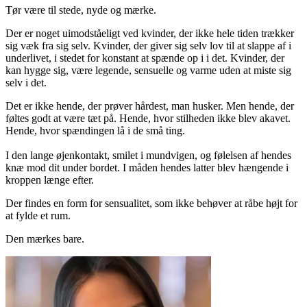
Tør være til stede, nyde og mærke.
Der er noget uimodståeligt ved kvinder, der ikke hele tiden trækker
sig væk fra sig selv. Kvinder, der giver sig selv lov til at slappe af i
underlivet, i stedet for konstant at spænde op i i det. Kvinder, der
kan hygge sig, være legende, sensuelle og varme uden at miste sig
selv i det.
Det er ikke hende, der prøver hårdest, man husker. Men hende, der
føltes godt at være tæt på. Hende, hvor stilheden ikke blev akavet.
Hende, hvor spændingen lå i de små ting.
I den lange øjenkontakt, smilet i mundvigen, og følelsen af hendes
knæ mod dit under bordet. I måden hendes latter blev hængende i
kroppen længe efter.
Der findes en form for sensualitet, som ikke behøver at råbe højt for
at fylde et rum.
Den mærkes bare.