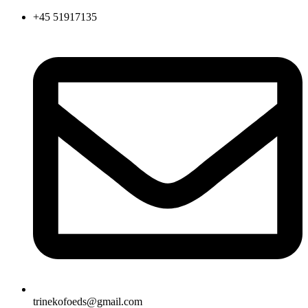
Videre
+45 51917135
til
indhold
trinekofoeds@gmail.com