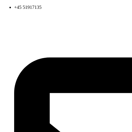
Videre
+45 51917135
til
indhold