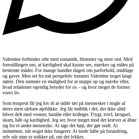
Valentine forbindes ofte med romantik, blomster og store ord. Med
forestillingen om, at kærlighed skal kunne ses, mærkes og måles på
bestemte måder. For mange handler dagen om parforhold, middage
og gaver. Men set fra mit perspektiv rummer Valentine noget langt
større. Den rummer en mulighed for at stoppe op og mærke efter,
hvad relationer egentlig betyder for os – og hvor meget de former
vores liv.
Som terapeut får jeg lov til at sidde tæt på mennesker i nogle af
deres mest sårbare øjeblikke. Jeg får indblik i det, der ikke altid
bliver delt med venner, familie eller kolleger. Frygt, tvivl, længsel,
skam, håb og kærlighed. Jeg ser, hvor meget mod det kræver at åbne
sig for et andet menneske. At sige det højt, der gør ondt. At
indrømme, når noget ikke fungerer. At turde håbe på forandring,
selv når man er usikker på, om det lykkes.