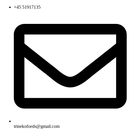
Videre
+45 51917135
til
indhold
trinekofoeds@gmail.com