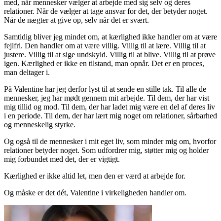
med, når mennesker vælger at arbejde med sig selv og deres
relationer. Når de vælger at tage ansvar for det, der betyder noget.
Når de nægter at give op, selv når det er svært.
Samtidig bliver jeg mindet om, at kærlighed ikke handler om at være
fejlfri. Den handler om at være villig. Villig til at lære. Villig til at
justere. Villig til at sige undskyld. Villig til at blive. Villig til at prøve
igen. Kærlighed er ikke en tilstand, man opnår. Det er en proces,
man deltager i.
På Valentine har jeg derfor lyst til at sende en stille tak. Til alle de
mennesker, jeg har mødt gennem mit arbejde. Til dem, der har vist
mig tillid og mod. Til dem, der har ladet mig være en del af deres liv
i en periode. Til dem, der har lært mig noget om relationer, sårbarhed
og menneskelig styrke.
Og også til de mennesker i mit eget liv, som minder mig om, hvorfor
relationer betyder noget. Som udfordrer mig, støtter mig og holder
mig forbundet med det, der er vigtigt.
Kærlighed er ikke altid let, men den er værd at arbejde for.
Og måske er det dét, Valentine i virkeligheden handler om.