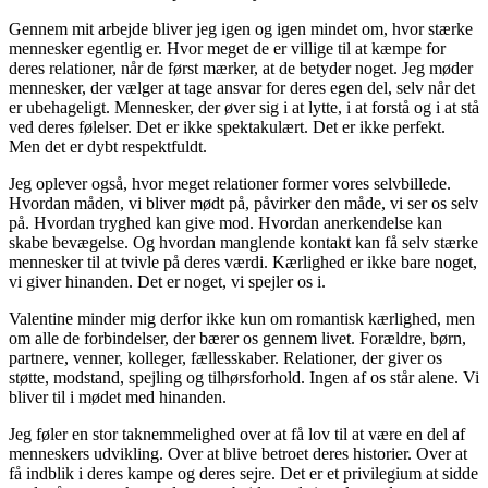
Gennem mit arbejde bliver jeg igen og igen mindet om, hvor stærke
mennesker egentlig er. Hvor meget de er villige til at kæmpe for
deres relationer, når de først mærker, at de betyder noget. Jeg møder
mennesker, der vælger at tage ansvar for deres egen del, selv når det
er ubehageligt. Mennesker, der øver sig i at lytte, i at forstå og i at stå
ved deres følelser. Det er ikke spektakulært. Det er ikke perfekt.
Men det er dybt respektfuldt.
Jeg oplever også, hvor meget relationer former vores selvbillede.
Hvordan måden, vi bliver mødt på, påvirker den måde, vi ser os selv
på. Hvordan tryghed kan give mod. Hvordan anerkendelse kan
skabe bevægelse. Og hvordan manglende kontakt kan få selv stærke
mennesker til at tvivle på deres værdi. Kærlighed er ikke bare noget,
vi giver hinanden. Det er noget, vi spejler os i.
Valentine minder mig derfor ikke kun om romantisk kærlighed, men
om alle de forbindelser, der bærer os gennem livet. Forældre, børn,
partnere, venner, kolleger, fællesskaber. Relationer, der giver os
støtte, modstand, spejling og tilhørsforhold. Ingen af os står alene. Vi
bliver til i mødet med hinanden.
Jeg føler en stor taknemmelighed over at få lov til at være en del af
menneskers udvikling. Over at blive betroet deres historier. Over at
få indblik i deres kampe og deres sejre. Det er et privilegium at sidde