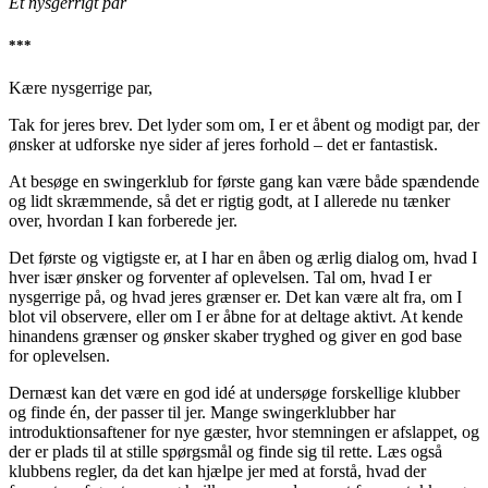
Et nysgerrigt par
***
Kære nysgerrige par,
Tak for jeres brev. Det lyder som om, I er et åbent og modigt par, der
ønsker at udforske nye sider af jeres forhold – det er fantastisk.
At besøge en swingerklub for første gang kan være både spændende
og lidt skræmmende, så det er rigtig godt, at I allerede nu tænker
over, hvordan I kan forberede jer.
Det første og vigtigste er, at I har en åben og ærlig dialog om, hvad I
hver især ønsker og forventer af oplevelsen. Tal om, hvad I er
nysgerrige på, og hvad jeres grænser er. Det kan være alt fra, om I
blot vil observere, eller om I er åbne for at deltage aktivt. At kende
hinandens grænser og ønsker skaber tryghed og giver en god base
for oplevelsen.
Dernæst kan det være en god idé at undersøge forskellige klubber
og finde én, der passer til jer. Mange swingerklubber har
introduktionsaftener for nye gæster, hvor stemningen er afslappet, og
der er plads til at stille spørgsmål og finde sig til rette. Læs også
klubbens regler, da det kan hjælpe jer med at forstå, hvad der