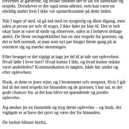
forventes af gæsterne, og hvilke rammer der er sat for samtykke og
respekt. Derudover er der også tema-aftener, som kan være en
uheldig starter hvis I ikke var opmærksomme på dette inden.
Når I tager af sted, så gå ind med en nysgerrig og åben tilgang, men
uden at presse jer selv til noget, I ikke føler jer klar til. Det er helt
okay bare at være til stede og observere, uden at I behøver deltage
aktivt. De fleste swingerklubber har en stor respekt for grænser, og
det er helt normalt, at man som nyt par bruger første gang på at
orientere sig og mærke stemningen.
Efter besøget er det vigtigt at tage jer tid til at tale om oplevelsen.
Hvad følte I hver især? Hvad kunne I lide, og hvad kunne måske
være anderledes? Kommunikation er nøglen, både før, under og
efter oplevelsen.
Husk, at dette er jeres rejse, og I bestemmer selv tempoet. Hvis I går
ind til det med respekt for hinanden og de grænser, I har sat, er der
gode chancer for, at det kan blive en spændende og positiv
oplevelse.
Jeg ønsker jer en fantastisk og tryg første oplevelse – og husk, det
vigtigste er at have det sjovt og være der for hinanden.
De bedste hilsner herfra,