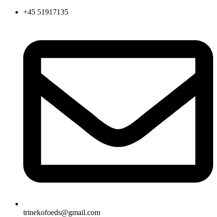
Videre
+45 51917135
til
indhold
trinekofoeds@gmail.com