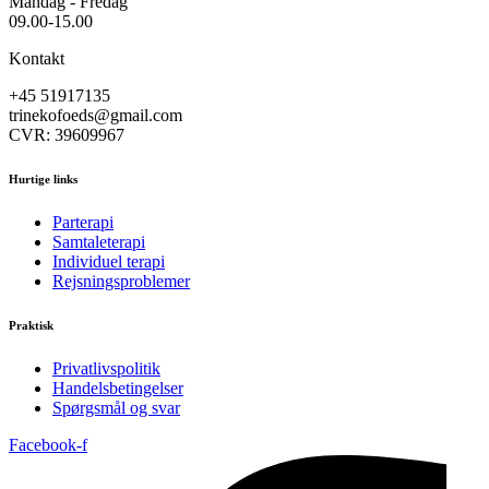
Mandag - Fredag
09.00-15.00
Kontakt
+45 51917135
trinekofoeds@gmail.com
CVR: 39609967
Hurtige links
Parterapi
Samtaleterapi
Individuel terapi
Rejsningsproblemer
Praktisk
Privatlivspolitik
Handelsbetingelser
Spørgsmål og svar
Facebook-f