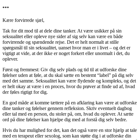
***
Kære forvirrede sjæl,
Tak for dit mod til at dele dine tanker. At være usikker på sin
seksualitet eller opleve nye sider af sig selv kan være en både
forvirrende og spændende rejse. Det er helt normalt at stille
spørgsmål til sin seksualitet, uanset hvor man er i livet – og det er
vigtigt at vide, at der ikke er noget forkert eller unormalt i det, du
oplever.
Først og fremmest: Giv dig selv plads og tid til at udforske dine
følelser uden at føle, at du skal sætte en bestemt “label” på dig selv
med det samme. Seksualitet kan være flydende og kompleks, og det
er helt okay at være i en proces, hvor du prøver at finde ud af, hvad
der føles rigtigt for dig.
En god måde at komme tættere på en afklaring kan være at udforske
dine tanker og følelser gennem refleksion. Skriv eventuelt dagbog
eller tal med en person, du stoler på, om, hvad du oplever. At sætte
ord på dine følelser kan hjælpe dig med at forstå dig selv bedre.
Hvis du har mulighed for det, kan det også være en stor hjælp at tale
med en terapeut eller sexolog, som kan støtte dig i at udforske din