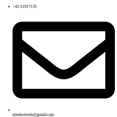
Videre
+45 51917135
til
indhold
trinekofoeds@gmail.com