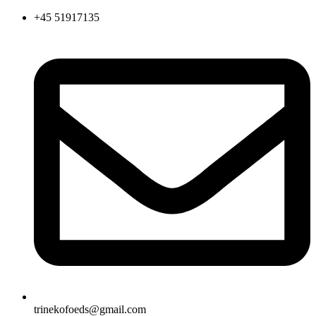
Videre
+45 51917135
til
indhold
trinekofoeds@gmail.com