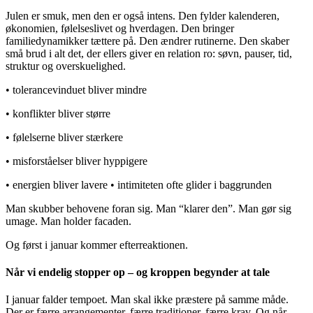
Julen er smuk, men den er også intens. Den fylder kalenderen,
økonomien, følelseslivet og hverdagen. Den bringer
familiedynamikker tættere på. Den ændrer rutinerne. Den skaber
små brud i alt det, der ellers giver en relation ro: søvn, pauser, tid,
struktur og overskuelighed.
• tolerancevinduet bliver mindre
• konflikter bliver større
• følelserne bliver stærkere
• misforståelser bliver hyppigere
• energien bliver lavere • intimiteten ofte glider i baggrunden
Man skubber behovene foran sig. Man “klarer den”. Man gør sig
umage. Man holder facaden.
Og først i januar kommer efterreaktionen.
Når vi endelig stopper op – og kroppen begynder at tale
I januar falder tempoet. Man skal ikke præstere på samme måde.
Der er færre arrangementer, færre traditioner, færre krav. Og når