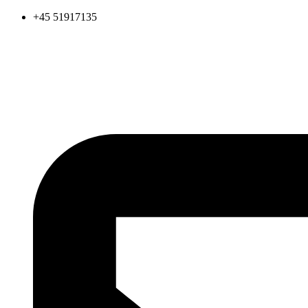
Videre
+45 51917135
til
indhold