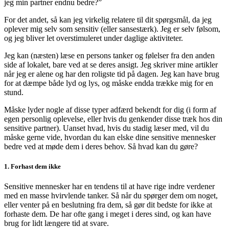
jeg min partner endnu bedre?”
For det andet, så kan jeg virkelig relatere til dit spørgsmål, da jeg
oplever mig selv som sensitiv (eller sansestærk). Jeg er selv følsom,
og jeg bliver let overstimuleret under daglige aktiviteter.
Jeg kan (næsten) læse en persons tanker og følelser fra den anden
side af lokalet, bare ved at se deres ansigt. Jeg skriver mine artikler
når jeg er alene og har den roligste tid på dagen. Jeg kan have brug
for at dæmpe både lyd og lys, og måske endda trække mig for en
stund.
Måske lyder nogle af disse typer adfærd bekendt for dig (i form af
egen personlig oplevelse, eller hvis du genkender disse træk hos din
sensitive partner). Uanset hvad, hvis du stadig læser med, vil du
måske gerne vide, hvordan du kan elske dine sensitive mennesker
bedre ved at møde dem i deres behov. Så hvad kan du gøre?
1. Forhast dem ikke
Sensitive mennesker har en tendens til at have rige indre verdener
med en masse hvirvlende tanker. Så når du spørger dem om noget,
eller venter på en beslutning fra dem, så gør dit bedste for ikke at
forhaste dem. De har ofte gang i meget i deres sind, og kan have
brug for lidt længere tid at svare.