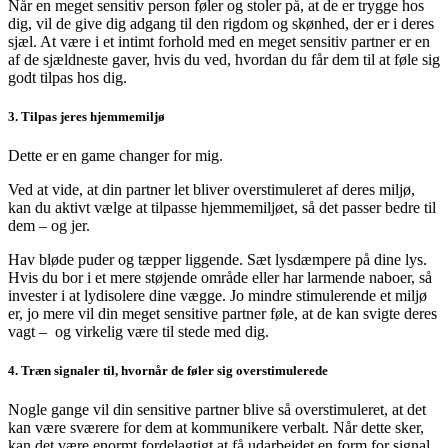
Når en meget sensitiv person føler og stoler på, at de er trygge hos
dig, vil de give dig adgang til den rigdom og skønhed, der er i deres
sjæl. At være i et intimt forhold med en meget sensitiv partner er en
af ​​de sjældneste gaver, hvis du ved, hvordan du får dem til at føle sig
godt tilpas hos dig.
3. Tilpas jeres hjemmemiljø
Dette er en game changer for mig.
Ved at vide, at din partner let bliver overstimuleret af deres miljø,
kan du aktivt vælge at tilpasse hjemmemiljøet, så det passer bedre til
dem – og jer.
Hav bløde puder og tæpper liggende. Sæt lysdæmpere på dine lys.
Hvis du bor i et mere støjende område eller har larmende naboer, så
invester i at lydisolere dine vægge. Jo mindre stimulerende et miljø
er, jo mere vil din meget sensitive partner føle, at de kan svigte deres
vagt – og virkelig være til stede med dig.
4. Træn signaler til, hvornår de føler sig overstimulerede
Nogle gange vil din sensitive partner blive så overstimuleret, at det
kan være sværere for dem at kommunikere verbalt. Når dette sker,
kan det være enormt fordelagtigt at få udarbejdet en form for signal,