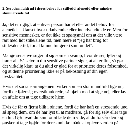
2. Støt dem fuldt ud i deres behov for stilletid, alenetid eller mindre
stimulerende tid.
Ja, det er rigtigt, at enhver person har et eller andet behov for
alenetid… Uanset hvor udadvendte eller indadvendte de er. Men for
sensitive mennesker, er det ikke et spørgsmål om at det ville være
rart med lidt stille/alene-tid, men mere et “jeg har brug for
stille/alene-tid, for at kunne fungere i samfundet”.
Mange sensitive suger til sig som en svamp, hvor de ser, føler og
hører alt. Så selvom din sensitive partner siger, at alt er fint, så gør
det virkelig klart, at du altid er glad for at prioritere deres følsomhed,
og at denne prioritering ikke er på bekostning af din egen
livskvalitet.
Hvis det sociale arrangement virker som en stor mundfuld lige nu,
fordi de føler sig overstimulerede, så hjælp med at sige nej, eller lav
en aftale om at tage tidligere hjem.
Hvis de får et fjernt blik i øjnene, fordi de har haft en stressende uge,
så spørg dem, om de har lyst til at meditere, gå for sig selv eller tage
en lur. Gør hvad du kan for at lade dem vide, at du forstår dem og
ønsker at tage højde for deres unikke måde at opleve verden på.