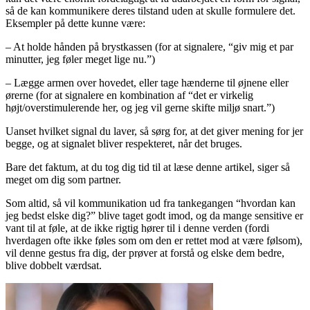
så de kan kommunikere deres tilstand uden at skulle formulere det.
Eksempler på dette kunne være:
– At holde hånden på brystkassen (for at signalere, “giv mig et par
minutter, jeg føler meget lige nu.”)
– Lægge armen over hovedet, eller tage hænderne til øjnene eller
ørerne (for at signalere en kombination af “det er virkelig
højt/overstimulerende her, og jeg vil gerne skifte miljø snart.”)
Uanset hvilket signal du laver, så sørg for, at det giver mening for jer
begge, og at signalet bliver respekteret, når det bruges.
Bare det faktum, at du tog dig tid til at læse denne artikel, siger så
meget om dig som partner.
Som altid, så vil kommunikation ud fra tankegangen “hvordan kan
jeg bedst elske dig?” blive taget godt imod, og da mange sensitive er
vant til at føle, at de ikke rigtig hører til i denne verden (fordi
hverdagen ofte ikke føles som om den er rettet mod at være følsom),
vil denne gestus fra dig, der prøver at forstå og elske dem bedre,
blive dobbelt værdsat.