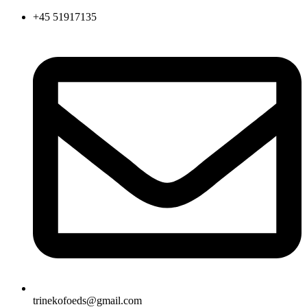
Videre
+45 51917135
til
indhold
trinekofoeds@gmail.com