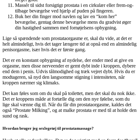
Massér til sidst forsigtigt prostata i en cirkulær eller frem-og-
tilbage bevægelse ved hjælp af puden på fingeren.
Buk her din finger mod navlen og lav en “kom her”
bevægelse, gentag denne bevægelse mens du gradvist øger
din hastighed sammen med fornøjelsens opbygning.
Lige så spændende som prostataorgasme er, skal du vide, at det er
helt almindeligt, hvis det tager længere tid at opnå end en almindelig
penisorgasme, især hvis det er første gang.
Det er en konstant opbygning af nydelse, der ender med at give en
orgasme, men disse nerveender er gemt dybt inde i kroppen, dybere
end dem i penis. Udvis tålmodighed og træk vejret dybt. Hvis du er
modtageren, så nyd den langsomme stigning i intensiteten, når
kroppen nærmer sig klimaks.
Det kan føles som om du skal på toilettet, men det skal du nok ikke.
Det er kroppens måde at fortælle dig om den nye følelse, som du
lige skal vænne dig til. Når du får din prostataorgasme, kaldes det
også “Prostate Milking”, og at malke prostata er med til at holde den
sund og rask.
Hvordan bruger jeg sexlegetøj til prostatamassage?