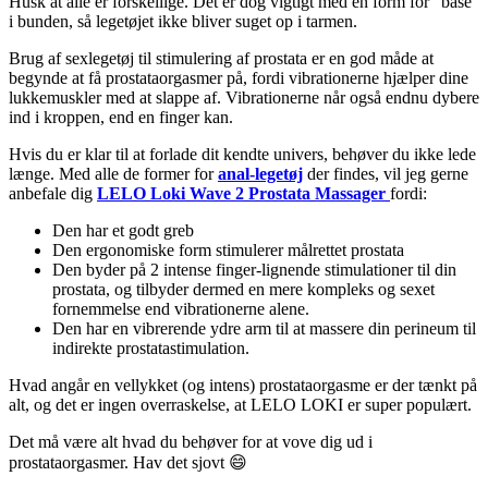
Husk at alle er forskellige. Det er dog vigtigt med en form for “base”
i bunden, så legetøjet ikke bliver suget op i tarmen.
Brug af sexlegetøj til stimulering af prostata er en god måde at
begynde at få prostataorgasmer på, fordi vibrationerne hjælper dine
lukkemuskler med at slappe af. Vibrationerne når også endnu dybere
ind i kroppen, end en finger kan.
Hvis du er klar til at forlade dit kendte univers, behøver du ikke lede
længe. Med alle de former for
anal-legetøj
der findes, vil jeg gerne
anbefale dig
LELO Loki Wave 2 Prostata Massager
fordi:
Den har et godt greb
Den ergonomiske form stimulerer målrettet prostata
Den byder på 2 intense finger-lignende stimulationer til din
prostata, og tilbyder dermed en mere kompleks og sexet
fornemmelse end vibrationerne alene.
Den har en vibrerende ydre arm til at massere din perineum til
indirekte prostatastimulation.
Hvad angår en vellykket (og intens) prostataorgasme er der tænkt på
alt, og det er ingen overraskelse, at LELO LOKI er super populært.
Det må være alt hvad du behøver for at vove dig ud i
prostataorgasmer. Hav det sjovt 😄