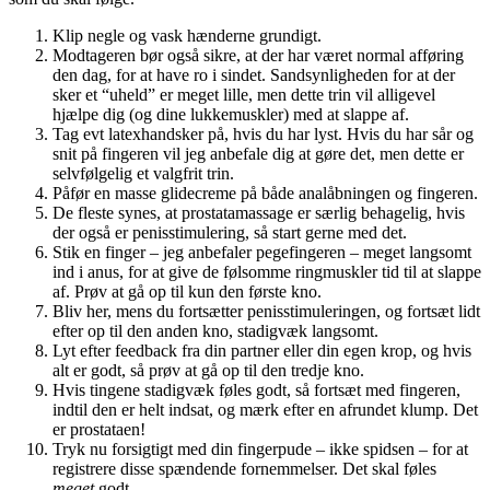
Klip negle og vask hænderne grundigt.
Modtageren bør også sikre, at der har været normal afføring
den dag, for at have ro i sindet. Sandsynligheden for at der
sker et “uheld” er meget lille, men dette trin vil alligevel
hjælpe dig (og dine lukkemuskler) med at slappe af.
Tag evt latexhandsker på, hvis du har lyst. Hvis du har sår og
snit på fingeren vil jeg anbefale dig at gøre det, men dette er
selvfølgelig et valgfrit trin.
Påfør en masse glidecreme på både analåbningen og fingeren.
De fleste synes, at prostatamassage er særlig behagelig, hvis
der også er penisstimulering, så start gerne med det.
Stik en finger – jeg anbefaler pegefingeren – meget langsomt
ind i anus, for at give de følsomme ringmuskler tid til at slappe
af. Prøv at gå op til kun den første kno.
Bliv her, mens du fortsætter penisstimuleringen, og fortsæt lidt
efter op til den anden kno, stadigvæk langsomt.
Lyt efter feedback fra din partner eller din egen krop, og hvis
alt er godt, så prøv at gå op til den tredje kno.
Hvis tingene stadigvæk føles godt, så fortsæt med fingeren,
indtil den er helt indsat, og mærk efter en afrundet klump. Det
er prostataen!
Tryk nu forsigtigt med din fingerpude – ikke spidsen – for at
registrere disse spændende fornemmelser. Det skal føles
meget
godt.