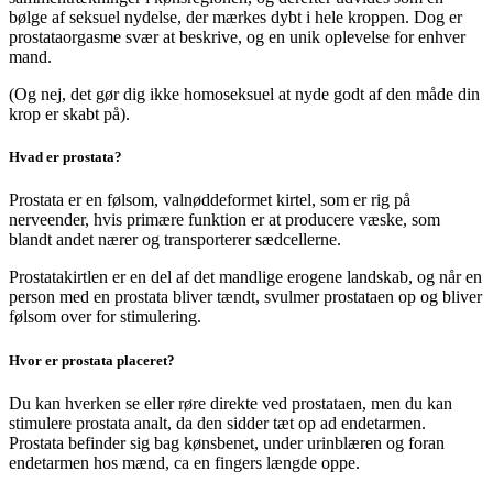
bølge af seksuel nydelse, der mærkes dybt i hele kroppen. Dog er
prostataorgasme svær at beskrive, og en unik oplevelse for enhver
mand.
(Og nej, det gør dig ikke homoseksuel at nyde godt af den måde din
krop er skabt på).
Hvad er prostata?
Prostata er en følsom, valnøddeformet kirtel, som er rig på
nerveender, hvis primære funktion er at producere væske, som
blandt andet nærer og transporterer sædcellerne.
Prostatakirtlen er en del af det mandlige erogene landskab, og når en
person med en prostata bliver tændt, svulmer prostataen op og bliver
følsom over for stimulering.
Hvor er prostata placeret?
Du kan hverken se eller røre direkte ved prostataen, men du kan
stimulere prostata analt, da den sidder tæt op ad endetarmen.
Prostata befinder sig bag kønsbenet, under urinblæren og foran
endetarmen hos mænd, ca en fingers længde oppe.