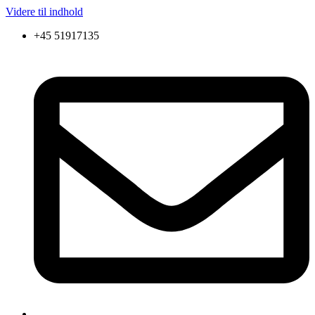
Videre til indhold
+45 51917135