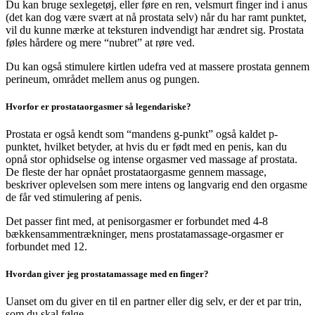
Du kan bruge sexlegetøj, eller føre en ren, velsmurt finger ind i anus
(det kan dog være svært at nå prostata selv) når du har ramt punktet,
vil du kunne mærke at teksturen indvendigt har ændret sig. Prostata
føles hårdere og mere “nubret” at røre ved.
Du kan også stimulere kirtlen udefra ved at massere prostata gennem
perineum, området mellem anus og pungen.
Hvorfor er prostataorgasmer så legendariske?
Prostata er også kendt som “mandens g-punkt” også kaldet p-
punktet, hvilket betyder, at hvis du er født med en penis, kan du
opnå stor ophidselse og intense orgasmer ved massage af prostata.
De fleste der har opnået prostataorgasme gennem massage,
beskriver oplevelsen som mere intens og langvarig end den orgasme
de får ved stimulering af penis.
Det passer fint med, at penisorgasmer er forbundet med 4-8
bækkensammentrækninger, mens prostatamassage-orgasmer er
forbundet med 12.
Hvordan giver jeg prostatamassage med en finger?
Uanset om du giver en til en partner eller dig selv, er der et par trin,
som du skal følge.