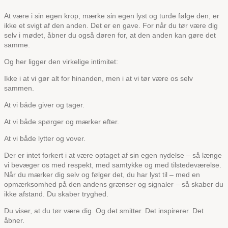
At være i sin egen krop, mærke sin egen lyst og turde følge den, er
ikke et svigt af den anden. Det er en gave. For når du tør være dig
selv i mødet, åbner du også døren for, at den anden kan gøre det
samme.
Og her ligger den virkelige intimitet:
Ikke i at vi gør alt for hinanden, men i at vi tør være os selv
sammen.
At vi både giver og tager.
At vi både spørger og mærker efter.
At vi både lytter og vover.
Der er intet forkert i at være optaget af sin egen nydelse – så længe
vi bevæger os med respekt, med samtykke og med tilstedeværelse.
Når du mærker dig selv og følger det, du har lyst til – med en
opmærksomhed på den andens grænser og signaler – så skaber du
ikke afstand. Du skaber tryghed.
Du viser, at du tør være dig. Og det smitter. Det inspirerer. Det
åbner.