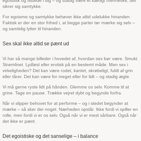
egoistisk og tilstede i dig – og stadig være et kærligt menneske, det
sikrer sig samtykke.
For egoisme og samtykke behøver ikke altid udelukke hinanden.
Faktisk er der en stor frihed i, at begge parter tør mærke sig selv –
og samtidig lytter til hinanden.
Sex skal ikke altid se pænt ud
Vi har så mange billeder i hovedet af, hvordan sex bør være. Smukt.
Strømlinet. Lydløst eller erotisk på en bestemt måde. Men sex i
virkeligheden? Det kan være rodet, kantet, skrøbeligt, fuldt af grin
eller tårer. Det kan være for meget eller for lidt – og stadig ægte.
Vi må gerne ryste lidt på hånden. Glemme os selv. Komme til at
grine. Tage en pause. Trække vejret dybt og begynde forfra.
Når vi slipper behovet for at performe – og i stedet begynder at
mærke – så sker der noget. Nærheden opstår. Ikke fordi vi spiller en
rolle, men fordi vi er os selv. Også når vi er mest sårbare. Også når
det ikke er pænt.
Det egoistiske og det sanselige – i balance