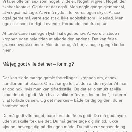
Vi taler ofte om sex som noget, vi deler. Noget, vi giver. Noget, der
skaber kontakt. Og det er det også. Men nogle gange glemmer vi,
at vi også må tage. At vi må nyde – for vores egen skyld. At sex
også gerne må være egoistisk. Ikke egoistisk som i ligeglad. Men
egoistisk som i ærligt. Levende. Forbundet indefra og ud.
At turde være i sin egen lyst. I sit eget behov. At være til stede i
kroppen uden hele tiden at afkode den andens. Det kan føles
grænseoverskridende. Men det er også her, vi nogle gange finder
hjem.
Må jeg godt ville det her – for mig?
Der kan sidde mange gamle fortællinger i kroppen om, at sex
handler om at please. Om at sørge for, at den anden nyder. At man
er god nok, hvis man kan tilfredsstille. Og det er jo smukt at ville
hinanden det godt. Men hvis vi altid er “ovre i den anden”, risikerer
vi at forlade os selv. Og det mærkes – både for dig og den, du er
sammen med.
Du må godt ville noget, bare fordi det føles godt. Du må godt nyde
uden at skulle forklare det. Du må gerne tage dig din tid, lukke
øjnene, bevæge dig på din egen måde. Du må være sansende og