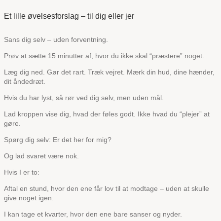
Et lille øvelsesforslag – til dig eller jer
Sans dig selv – uden forventning.
Prøv at sætte 15 minutter af, hvor du ikke skal “præstere” noget.
Læg dig ned. Gør det rart. Træk vejret. Mærk din hud, dine hænder,
dit åndedræt.
Hvis du har lyst, så rør ved dig selv, men uden mål.
Lad kroppen vise dig, hvad der føles godt. Ikke hvad du “plejer” at
gøre.
Spørg dig selv: Er det her for mig?
Og lad svaret være nok.
Hvis I er to:
Aftal en stund, hvor den ene får lov til at modtage – uden at skulle
give noget igen.
I kan tage et kvarter, hvor den ene bare sanser og nyder.