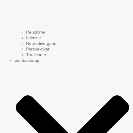
Relationer
Intimitet
Neurodivergens
Perspektiver
Traditioner
Samtaleterapi