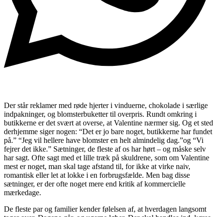
Der står reklamer med røde hjerter i vinduerne, chokolade i særlige
indpakninger, og blomsterbuketter til overpris. Rundt omkring i
butikkerne er det svært at overse, at Valentine nærmer sig. Og et sted
derhjemme siger nogen: “Det er jo bare noget, butikkerne har fundet
på.” “Jeg vil hellere have blomster en helt almindelig dag.”og “Vi
fejrer det ikke.” Sætninger, de fleste af os har hørt – og måske selv
har sagt. Ofte sagt med et lille træk på skuldrene, som om Valentine
mest er noget, man skal tage afstand til, for ikke at virke naiv,
romantisk eller let at lokke i en forbrugsfælde. Men bag disse
sætninger, er der ofte noget mere end kritik af kommercielle
mærkedage.
De fleste par og familier kender følelsen af, at hverdagen langsomt