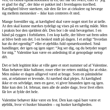
er glad for dig”, der ikke er pakket ind i hverdagens travlhed.
Kærlighed bliver stærkere, når den får lov at cirkulere og bevæge
sig mellem mennesker – ikke kun centreres ét sted.
Mange forestiller sig, at kærlighed skal være noget stort for at tælle.
At den skal kunne mærkes tydeligt og vises på en særlig måde. Men
i praksis bor den sjældent dér. Den bor i de små bevægelser. I en
hånd på ryggen i forbifarten. I en kop kaffe, der bliver sat frem uden
at blive bedt om det. I en besked midt på dagen. I et ærligt “hvordan
har du det egentlig?” eller et øjebliks fuld opmærksomhed. Små
handlinger, der igen og igen siger: “Jeg ser dig, og du betyder noget
for mig.” Valentine kan være en anledning til at genopdage netop
dét.
Det er helt legitimt ikke at ville gøre et stort nummer ud af Valentine.
Man behøver ikke balloner, roser eller tre retters middag for at elske.
Men måske er dagen alligevel værd at bruge. Som en påmindelse
om, at relationer er levende. At nærhed skal plejes. At kærlighed
ikke er en selvfølge, men en gave, vi giver hinanden igen og igen.
Ikke kun den 14. februar, men alle de andre dage, hvor livet ellers
får lov at fylde det hele.
Valentine behøver ikke være en fest. Den kan også bare være et
øjeblik, hvor vi husker hinanden – og husker kærligheden.