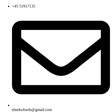
Videre
+45 51917135
til
indhold
trinekofoeds@gmail.com