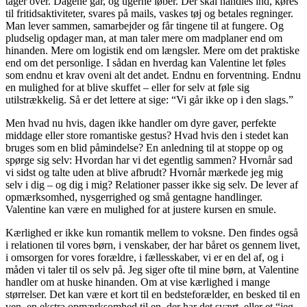
tager over. Dagene går, og ugerne løber. Der skal handles ind, køres
til fritidsaktiviteter, svares på mails, vaskes tøj og betales regninger.
Man lever sammen, samarbejder og får tingene til at fungere. Og
pludselig opdager man, at man taler mere om madplaner end om
hinanden. Mere om logistik end om længsler. Mere om det praktiske
end om det personlige. I sådan en hverdag kan Valentine let føles
som endnu et krav oveni alt det andet. Endnu en forventning. Endnu
en mulighed for at blive skuffet – eller for selv at føle sig
utilstrækkelig. Så er det lettere at sige: “Vi går ikke op i den slags.”
Men hvad nu hvis, dagen ikke handler om dyre gaver, perfekte
middage eller store romantiske gestus? Hvad hvis den i stedet kan
bruges som en blid påmindelse? En anledning til at stoppe op og
spørge sig selv: Hvordan har vi det egentlig sammen? Hvornår sad
vi sidst og talte uden at blive afbrudt? Hvornår mærkede jeg mig
selv i dig – og dig i mig? Relationer passer ikke sig selv. De lever af
opmærksomhed, nysgerrighed og små gentagne handlinger.
Valentine kan være en mulighed for at justere kursen en smule.
Kærlighed er ikke kun romantik mellem to voksne. Den findes også
i relationen til vores børn, i venskaber, der har båret os gennem livet,
i omsorgen for vores forældre, i fællesskaber, vi er en del af, og i
måden vi taler til os selv på. Jeg siger ofte til mine børn, at Valentine
handler om at huske hinanden. Om at vise kærlighed i mange
størrelser. Det kan være et kort til en bedsteforælder, en besked til en
ven, en ekstra opmærksomhed til en, der har det svært, eller et “jeg